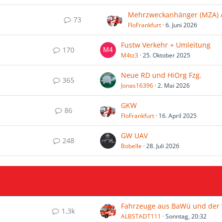
73
FloFrankfurt
6. Juni 2026
Fustw Verkehr + Umleitung
170
M4tz3
25. Oktober 2025
Neue RD und HiOrg Fzg.
365
Jonas16396
2. Mai 2026
GKW
86
FloFrankfurt
16. April 2025
GW UAV
248
Bobelle
28. Juli 2026
1,3k
ALBSTADT111
Sonntag, 20:32