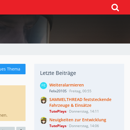
ues Thema
Letzte Beiträge
Weiteralarmieren
Felix2010S
Freitag, 00:55
SAMMELTHREAD feststeckende
Fahrzeuge & Einsätze
TutePlays
Donnerstag, 14:11
nen.
Neuigkeiten zur Entwicklung
TutePlays
Donnerstag, 14:06