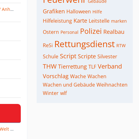
Gebäude
Mehrzweckanhänger (MZA) / Anh. Logistik
Grafiken
Halloween
Hilfe
Karte
Hilfeleistung
Leitstelle
marken
Polizei
Realbau
Ostern
Personal
Rettungsdienst
ReSi
RTW
Script
Scripte
Schule
Silvester
THW
Verband
Tierrettung
TLF
Vorschlag
Wache
Wachen
Wachen und Gebäude
Weihnachten
Winter
wlf
Fahrzeuge aus BaWü und der Welt von ALBSTADT111