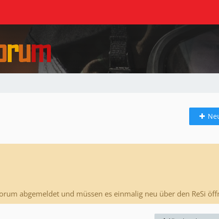
Ne
Forum abgemeldet und müssen es einmalig neu über den ReSi öff