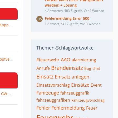
werden) + Lösung
4 Antworten, 403 Zugriffe, Vor 2 Wochen
Fehlermeldung Error 500
1 Antwort, 541 Zugriffe, Vor 3 Wochen
Ersatz Fahrzeug bei Fahrzeug Kopplungen
Themen-Schlagwortwolke
AAO
letzung
#feuerwehr
alarmierung
Brandeinsatz
Anrufe
Bug
chat
Einsatz
Einsatz anlegen
Einsätze
Einsatzvorschlag
Event
Fahrzeuge
fahrzeuggrafik
Gerätewagen Logistik [GW-L1 / GW-L2]
fahrzeuggrafiken
Fahrzeugvorschlag
Fehler
Fehlermeldung
Feuer
Feuerwehr