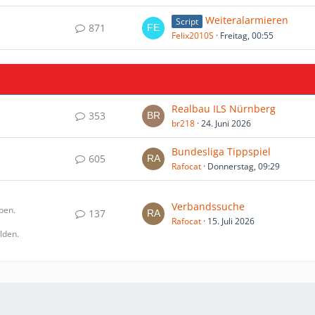
Weiteralarmieren
Script
871
Felix2010S
Freitag, 00:55
Realbau ILS Nürnberg
353
br218
24. Juni 2026
Bundesliga Tippspiel
605
Rafocat
Donnerstag, 09:29
Verbandssuche
ben.
137
Rafocat
15. Juli 2026
lden.