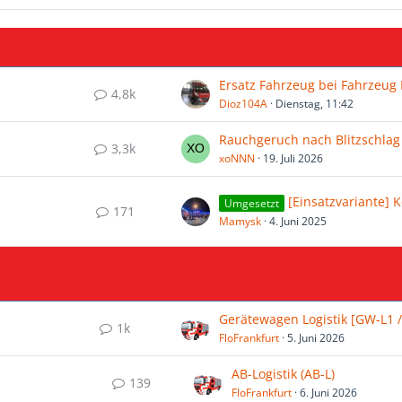
4,8k
Dioz104A
Dienstag, 11:42
Rauchgeruch nach Blitzschlag
3,3k
xoNNN
19. Juli 2026
[Einsatzvariante] Kopfver
Umgesetzt
171
Mamysk
4. Juni 2025
1k
FloFrankfurt
5. Juni 2026
AB-Logistik (AB-L)
139
FloFrankfurt
6. Juni 2026