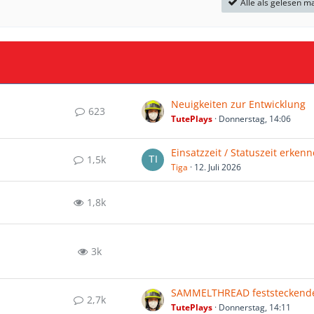
Alle als gelesen m
Neuigkeiten zur Entwicklung
623
TutePlays
Donnerstag, 14:06
Einsatzzeit / Statuszeit erken
1,5k
Tiga
12. Juli 2026
1,8k
3k
2,7k
TutePlays
Donnerstag, 14:11