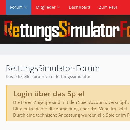
Forum
Mitglieder
Dashboard
Zum ReSi
RettungsSimulator-Forum
Das offizielle Forum vom Rettungssimulator
Login über das Spiel
Die Foren Zugänge sind mit den Spiel-Accounts verknüpft.
Bitte nutze daher die Anmeldung über das Menü im Spiel.
Durch eine technische Anpassung wurden alle Spieler im 