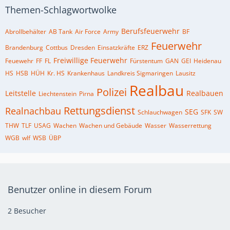
Themen-Schlagwortwolke
Berufsfeuerwehr
Abrollbehälter
AB Tank
Air Force
Army
BF
Feuerwehr
Brandenburg
Cottbus
Dresden
Einsatzkräfte
ERZ
Freiwillige Feuerwehr
Feuewehr
FF
FL
Fürstentum
GAN
GEI
Heidenau
HS
HSB
HÜH
Kr. HS
Krankenhaus
Landkreis Sigmaringen
Lausitz
Realbau
Polizei
Leitstelle
Realbauen
Liechtenstein
Pirna
Rettungsdienst
Realnachbau
SEG
Schlauchwagen
SFK
SW
THW
TLF
USAG
Wachen
Wachen und Gebäude
Wasser
Wasserrettung
WGB
wlf
WSB
ÜBP
Benutzer online in diesem Forum
2 Besucher