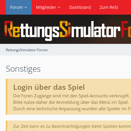
Forum
Mitglieder
Dashboard
Zum ReSi
RettungsSimulator-Forum
Sonstiges
Login über das Spiel
Die Foren Zugänge sind mit den Spiel-Accounts verknüpft.
Bitte nutze daher die Anmeldung über das Menü im Spiel.
Durch eine technische Anpassung wurden alle Spieler im 
Zur Zeit kann es zu Beeinträchtigungen beim Spielen komme