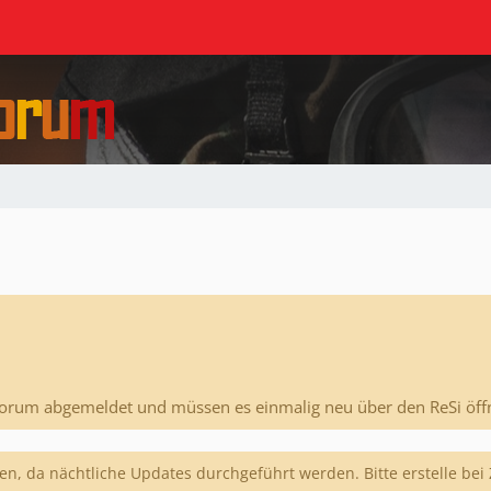
Forum abgemeldet und müssen es einmalig neu über den ReSi öff
n, da nächtliche Updates durchgeführt werden. Bitte erstelle bei