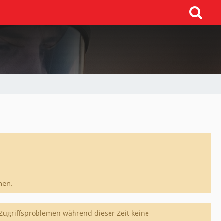
nen.
 Zugriffsproblemen während dieser Zeit keine