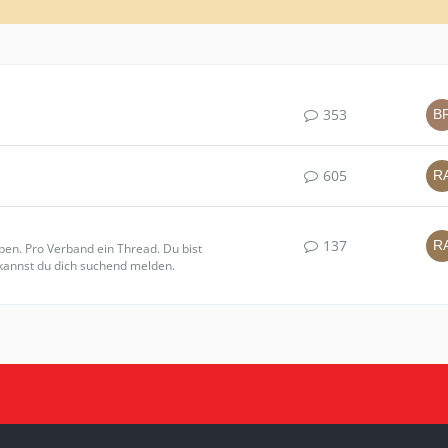
353
605
137
ben. Pro Verband ein Thread. Du bist
kannst du dich suchend melden.