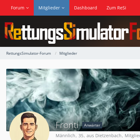
Forum
Mitglieder
Dashboard
Zum ReSi
RettungsSimulator-Forum
Mitglieder
Fronti
Anwärter
Männlich
35
aus Dietzenbach
Mitglie