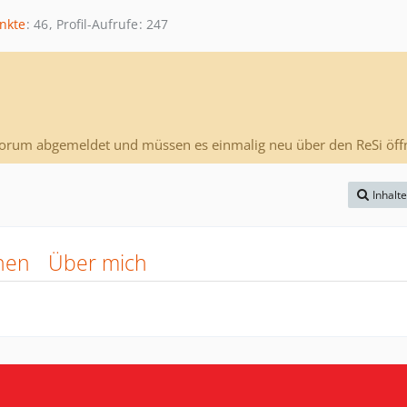
nkte
46
Profil-Aufrufe
247
Forum abgemeldet und müssen es einmalig neu über den ReSi öff
Inhalt
nen
Über mich