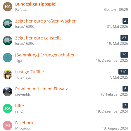
Bundesliga Tippspiel
Rafocat
Gestern, 09:29
Zeigt her eure größten Wachen
4
Jonas16396
31. Mai 2026
Zeigt her eure Leitstelle
87
Jonas16396
19. Mai 2026
[Sammlung] Errungenschaften
39
Tiga
16. Dezember 2025
Lustige Zufälle
310
TutePlays
7. Mai 2025
Problem mit einem Einsatz
6
stevenblc
16. Februar 2025
hilfe
2
ralf2
19. Dezember 2024
Facebook
Mitwador
18. August 2024