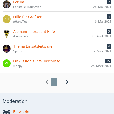
Forum
2
Leitstelle-Hannover
26. Mai 2021
Hilfe für Grafiken
4
xHandTuch
6. Mai 2021
Alemannia braucht Hilfe
5
Alemannia
25. April 2021
Thema Einsatzleitwagen
4
Spaex
17. April 2021
Diskussion zur Wunschliste
15
vloppy
28. März 2021
1
2
Moderation
Entwickler