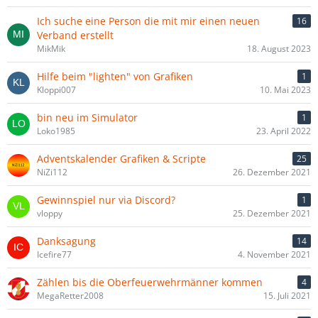
Ich suche eine Person die mit mir einen neuen
16
Verband erstellt
MikMik
18. August 2023
Hilfe beim "lighten" von Grafiken
1
Kloppi007
10. Mai 2023
bin neu im Simulator
1
Loko1985
23. April 2022
Adventskalender Grafiken & Scripte
25
NiZi112
26. Dezember 2021
Gewinnspiel nur via Discord?
1
vloppy
25. Dezember 2021
Danksagung
14
Icefire77
4. November 2021
Zählen bis die Oberfeuerwehrmänner kommen
4
MegaRetter2008
15. Juli 2021