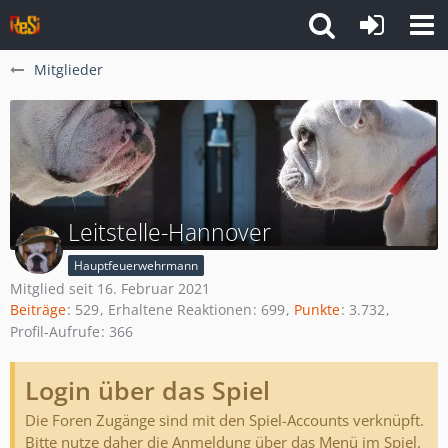
Mitglieder
Leitstelle-Hannover
Hauptfeuerwehrmann
Mitglied seit 16. Februar 2021
Beiträge
529
Erhaltene Reaktionen
699
Punkte
3.732
Profil-Aufrufe
366
Login über das Spiel
Die Foren Zugänge sind mit den Spiel-Accounts verknüpft.
Bitte nutze daher die Anmeldung über das Menü im Spiel.