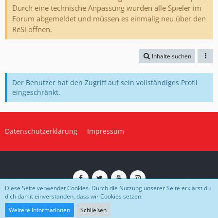
Durch eine technische Anpassung wurden alle Spieler im
Forum abgemeldet und müssen es einmalig neu über den
ReSi öffnen.
Inhalte suchen
Der Benutzer hat den Zugriff auf sein vollständiges Profil
eingeschränkt.
Datenschutzerklärung
Impressum
Diese Seite verwendet Cookies. Durch die Nutzung unserer Seite erklärst du
dich damit einverstanden, dass wir Cookies setzen.
Impressum
Datenschutz
Community-Software:
WoltLab Suite™
Weitere Informationen
Schließen