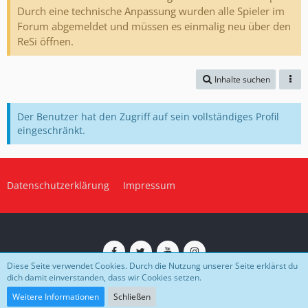
Durch eine technische Anpassung wurden alle Spieler im
Forum abgemeldet und müssen es einmalig neu über den
ReSi öffnen.
Inhalte suchen
Der Benutzer hat den Zugriff auf sein vollständiges Profil
eingeschränkt.
Datenschutzerklärung
Impressum
Diese Seite verwendet Cookies. Durch die Nutzung unserer Seite erklärst du
dich damit einverstanden, dass wir Cookies setzen.
Impressum
Datenschutz
Community-Software:
WoltLab Suite™
Weitere Informationen
Schließen