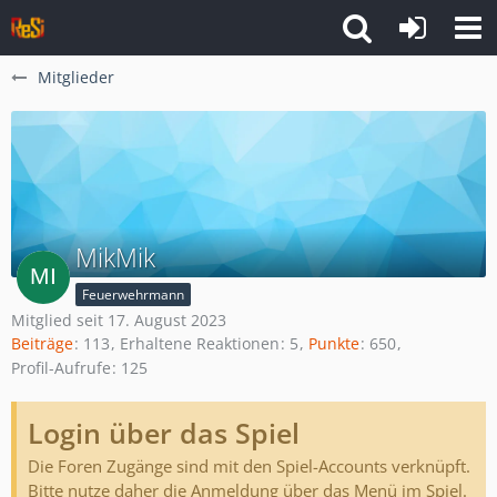
Mitglieder
MikMik
Feuerwehrmann
Mitglied seit 17. August 2023
Beiträge
113
Erhaltene Reaktionen
5
Punkte
650
Profil-Aufrufe
125
Login über das Spiel
Die Foren Zugänge sind mit den Spiel-Accounts verknüpft.
Bitte nutze daher die Anmeldung über das Menü im Spiel.