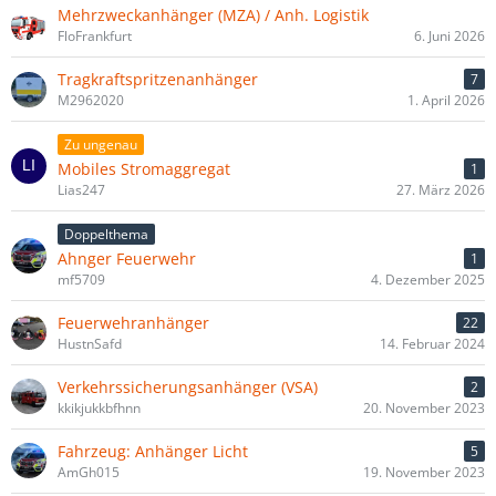
Mehrzweckanhänger (MZA) / Anh. Logistik
FloFrankfurt
6. Juni 2026
Tragkraftspritzenanhänger
7
M2962020
1. April 2026
Zu ungenau
Mobiles Stromaggregat
1
Lias247
27. März 2026
Doppelthema
Ahnger Feuerwehr
1
mf5709
4. Dezember 2025
Feuerwehranhänger
22
HustnSafd
14. Februar 2024
Verkehrssicherungsanhänger (VSA)
2
kkikjukkbfhnn
20. November 2023
Fahrzeug: Anhänger Licht
5
AmGh015
19. November 2023