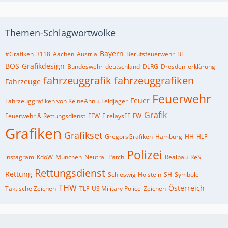
Themen-Schlagwortwolke
Bayern
#Grafiken
3118
Aachen
Austria
Berufsfeuerwehr
BF
BOS-Grafikdesign
Bundeswehr
deutschland
DLRG
Dresden
erklärung
fahrzeuggrafik
fahrzeuggrafiken
Fahrzeuge
Feuerwehr
Feuer
Fahrzeuggrafiken von KeineAhnu
Feldjäger
Grafik
Feuerwehr & Rettungsdienst
FFW
FirelaysFF
FW
Grafiken
Grafikset
GregorsGrafiken
Hamburg
HH
HLF
Polizei
instagram
KdoW
München
Neutral
Patch
Realbau
ReSi
Rettungsdienst
Rettung
Schleswig-Holstein
SH
Symbole
THW
Österreich
Taktische Zeichen
TLF
US Military Police
Zeichen