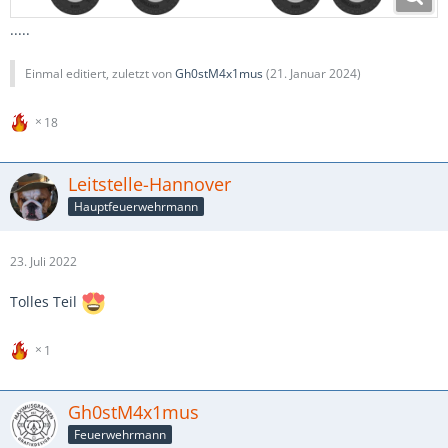
.....
Einmal editiert, zuletzt von
Gh0stM4x1mus
(
21. Januar 2024
)
18
Leitstelle-Hannover
Hauptfeuerwehrmann
23. Juli 2022
Tolles Teil
1
Gh0stM4x1mus
Feuerwehrmann