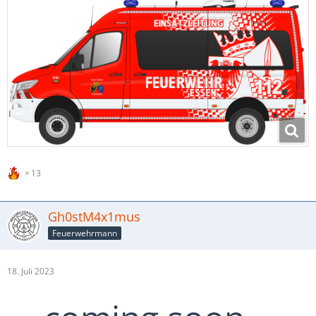
13
Gh0stM4x1mus
Feuerwehrmann
18. Juli 2023