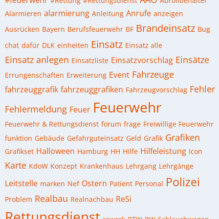
#Rettung
#Rettungsdienst
Abrollbehälter
alarmierung
Anrufe
Alarmieren
Anleitung
anzeigen
Brandeinsatz
Ausrücken
Bayern
Berufsfeuerwehr
BF
Bug
Einsatz
chat
dafür
DLK
einheiten
Einsatz alle
Einsatz anlegen
Einsätze
Einsatzvorschlag
Einsatzliste
Fahrzeuge
Event
Errungenschaften
Erweiterung
Fehler
fahrzeuggrafik
fahrzeuggrafiken
Fahrzeugvorschlag
Feuerwehr
Fehlermeldung
Feuer
Feuerwehr & Rettungsdienst
forum
frage
Freiwillige Feuerwehr
Grafiken
funktion
Gebäude
Gefahrguteinsatz
Geld
Grafik
Halloween
Hilfeleistung
Grafikset
Hamburg
HH
Hilfe
Icon
Karte
KdoW
Konzept
Krankenhaus
Lehrgang
Lehrgänge
Polizei
Leitstelle
Ostern
marken
Nef
Patient
Personal
Realbau
ReSi
Problem
Realnachbau
Rettungsdienst