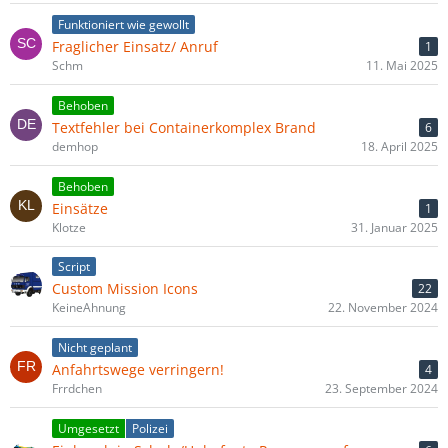
Funktioniert wie gewollt
Fraglicher Einsatz/ Anruf
1
Schm
11. Mai 2025
Behoben
Textfehler bei Containerkomplex Brand
6
demhop
18. April 2025
Behoben
Einsätze
1
Klotze
31. Januar 2025
Script
Custom Mission Icons
22
KeineAhnung
22. November 2024
Nicht geplant
Anfahrtswege verringern!
4
Frrdchen
23. September 2024
Umgesetzt
Polizei