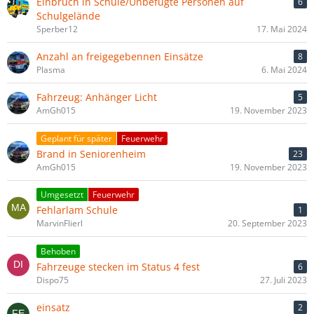
Einbruch in Schule/Unbefugte Personen auf
6
Schulgelände
Sperber12
17. Mai 2024
Anzahl an freigegebennen Einsätze
8
Plasma
6. Mai 2024
Fahrzeug: Anhänger Licht
5
AmGh015
19. November 2023
Geplant für später
Feuerwehr
Brand in Seniorenheim
23
AmGh015
19. November 2023
Umgesetzt
Feuerwehr
Fehlarlam Schule
1
MarvinFlierl
20. September 2023
Behoben
Fahrzeuge stecken im Status 4 fest
6
Dispo75
27. Juli 2023
einsatz
2