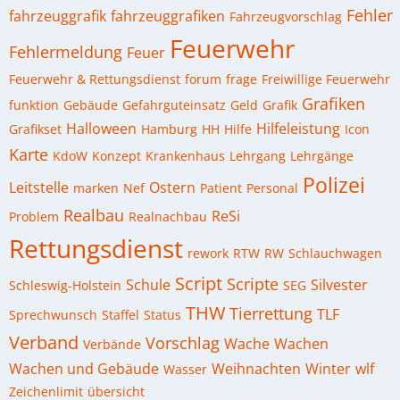
Fehler
fahrzeuggrafik
fahrzeuggrafiken
Fahrzeugvorschlag
Feuerwehr
Fehlermeldung
Feuer
Feuerwehr & Rettungsdienst
forum
frage
Freiwillige Feuerwehr
Grafiken
funktion
Gebäude
Gefahrguteinsatz
Geld
Grafik
Halloween
Hilfeleistung
Grafikset
Hamburg
HH
Hilfe
Icon
Karte
KdoW
Konzept
Krankenhaus
Lehrgang
Lehrgänge
Polizei
Leitstelle
Ostern
marken
Nef
Patient
Personal
Realbau
ReSi
Problem
Realnachbau
Rettungsdienst
rework
RTW
RW
Schlauchwagen
Script
Scripte
Schule
Silvester
Schleswig-Holstein
SEG
THW
Tierrettung
TLF
Sprechwunsch
Staffel
Status
Verband
Vorschlag
Wache
Wachen
Verbände
Wachen und Gebäude
Weihnachten
Winter
wlf
Wasser
Zeichenlimit
übersicht