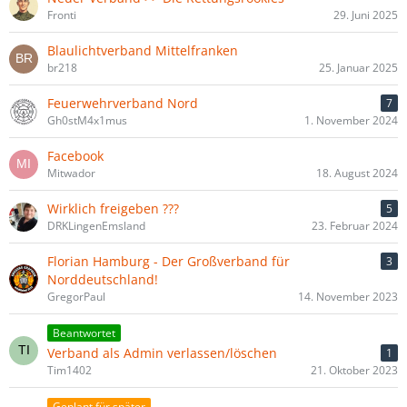
Fronti
29. Juni 2025
Blaulichtverband Mittelfranken
br218
25. Januar 2025
Feuerwehrverband Nord
7
Gh0stM4x1mus
1. November 2024
Facebook
Mitwador
18. August 2024
Wirklich freigeben ???
5
DRKLingenEmsland
23. Februar 2024
Florian Hamburg - Der Großverband für
3
Norddeutschland!
GregorPaul
14. November 2023
Beantwortet
Verband als Admin verlassen/löschen
1
Tim1402
21. Oktober 2023
Geplant für später