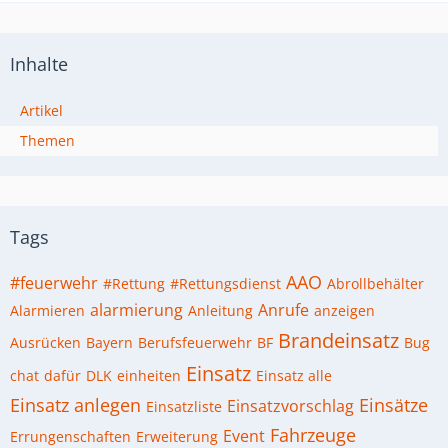
Inhalte
Artikel
Themen
Tags
AAO
#feuerwehr
#Rettung
#Rettungsdienst
Abrollbehälter
alarmierung
Anrufe
Alarmieren
Anleitung
anzeigen
Brandeinsatz
Ausrücken
Bayern
Berufsfeuerwehr
BF
Bug
Einsatz
chat
dafür
DLK
einheiten
Einsatz alle
Einsatz anlegen
Einsätze
Einsatzvorschlag
Einsatzliste
Fahrzeuge
Event
Errungenschaften
Erweiterung