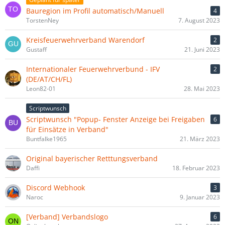
Bauregion im Profil automatisch/Manuell
4
TorstenNey
7. August 2023
Kreis­feu­er­wehr­ver­band Wa­ren­dorf
2
Gustaff
21. Juni 2023
Internationaler Feuerwehrverbund - IFV
2
(DE/AT/CH/FL)
Leon82-01
28. Mai 2023
Scriptwunsch
Scriptwunsch "Popup- Fenster Anzeige bei Freigaben
6
für Einsätze in Verband"
Buntfalke1965
21. März 2023
Original bayerischer Retttungsverband
Daffi
18. Februar 2023
Discord Webhook
3
Naroc
9. Januar 2023
[Verband] Verbandslogo
6