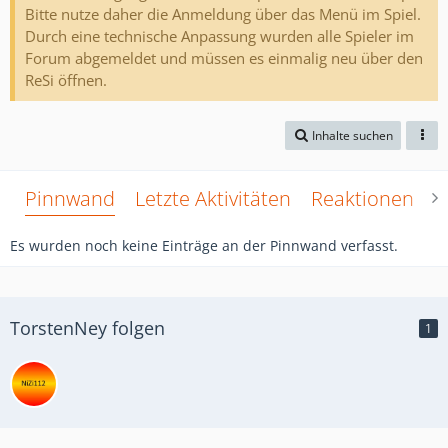
Bitte nutze daher die Anmeldung über das Menü im Spiel.
Durch eine technische Anpassung wurden alle Spieler im
Forum abgemeldet und müssen es einmalig neu über den
ReSi öffnen.
Inhalte suchen
Pinnwand
Letzte Aktivitäten
Reaktionen
Ü
Es wurden noch keine Einträge an der Pinnwand verfasst.
TorstenNey folgen
1