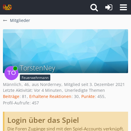
Mitglieder
TorstenNey
Online
Feuerwehrmann
Männlich
46
aus Norderney
Mitglied seit 3. Dezember 2021
Letzte Aktivität:
Vor 4 Minuten
Unerledigte Themen
Beiträge
81
Erhaltene Reaktionen
30
Punkte
455
Profil-Aufrufe
457
Login über das Spiel
Die Foren Zugänge sind mit den Spiel-Accounts verknüpft.