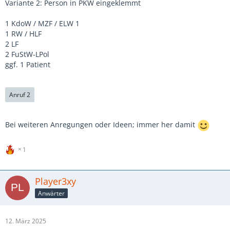
Variante 2: Person in PKW eingeklemmt
1 KdoW / MZF / ELW 1
1 RW / HLF
2 LF
2 FuStW-LPol
ggf. 1 Patient
Anruf 2
Bei weiteren Anregungen oder Ideen; immer her damit
1
Player3xy
Anwärter
12. März 2025