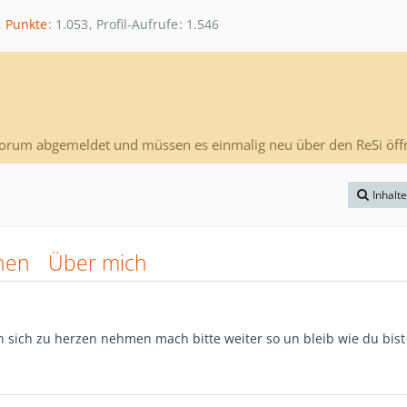
Punkte
1.053
Profil-Aufrufe
1.546
Forum abgemeldet und müssen es einmalig neu über den ReSi öff
Inhalt
nen
Über mich
n sich zu herzen nehmen mach bitte weiter so un bleib wie du bis