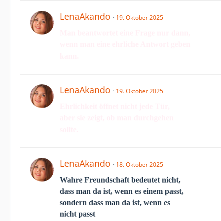
LenaAkando
19. Oktober 2025
Man beantwortet eine Frage nur dann,
wenn man eine ehrliche Antwort geben
kann.
LenaAkando
19. Oktober 2025
Ehrlichkeit öffnet nicht jede Tür,
aber sie zeigt, ob man durchgehen
sollte.
LenaAkando
18. Oktober 2025
Wahre Freundschaft bedeutet nicht,
dass man da ist, wenn es einem passt,
sondern dass man da ist, wenn es
nicht passt