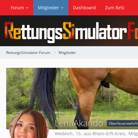
Forum
Mitglieder
Dashboard
Zum ReSi
RettungsSimulator-Forum
Mitglieder
LenaAkando
Oberfeuerwehrf
Weiblich
15
aus Rhein-Erft-Kreis
Mitg