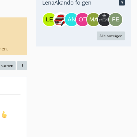
LenaAkando folgen
9
Alle anzeigen
nen.
e suchen
t