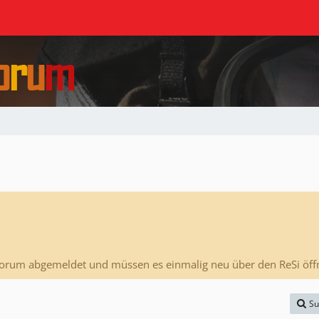
Forum abgemeldet und müssen es einmalig neu über den ReSi öff
Su