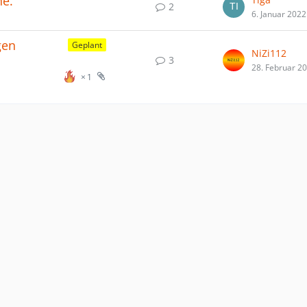
he.
2
6. Januar 2022
gen
Geplant
NiZi112
3
28. Februar 2
1