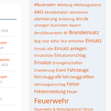
#feuerwehr
#Rettung
#Rettungsdienst
AAO
Abrollbehälter
Alarmieren
alarmierung
Anrufe
Anleitung
anzeigen
Ausrücken
Bayern
r 2024
Brandeinsatz
Berufsfeuerwehr
BF
Einsatz
Bug
chat
dafür
DLK
einheiten
layer
Einsatz anlegen
024
Einsatz alle
Einsatzvorschlag
Einsatzliste
hweiler
Einsätze
Errungenschaften
r 2023
Fahrzeuge
Event
Erweiterung
fahrzeuggrafik
fahrzeuggrafiken
layer
23
Fehler
Fahrzeugvorschlag
Fehlermeldung
Feuer
Feuerwehr
22
Feuerwehr & Rettungsdienst
forum