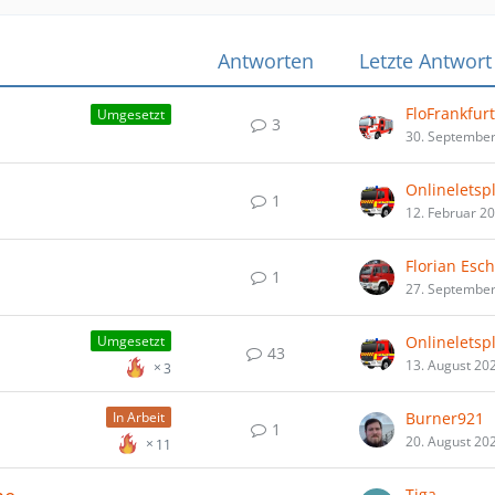
Antworten
Letzte Antwort
FloFrankfurt
Umgesetzt
3
30. Septembe
Onlineletsp
1
12. Februar 2
Florian Esc
1
27. Septembe
Onlineletsp
Umgesetzt
43
13. August 20
3
Burner921
In Arbeit
1
20. August 20
11
Tiga