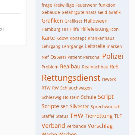
frage
Freiwillige Feuerwehr
funktion
Gebäude
Gefahrguteinsatz
Geld
Grafik
Grafiken
Halloween
Grafikset
Hilfeleistung
Hamburg
HH
Hilfe
Icon
021
Karte
KdoW
Konzept
Krankenhaus
Leitstelle
Lehrgang
Lehrgänge
marken
Polizei
Ostern
Nef
Patient
Personal
Realbau
ReSi
Problem
Realnachbau
Rettungsdienst
rework
RTW
RW
Schlauchwagen
Script
Schule
Schleswig-Holstein
Scripte
Silvester
SEG
Sprechwunsch
THW
Tierrettung
TLF
Staffel
Status
Verband
Vorschlag
Verbände
Wache
Wachen