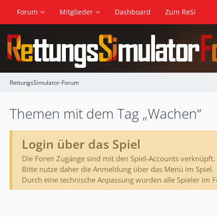
Forum
Mitglieder
Dashboard
Zum ReSi
RettungsSimulator-Forum
Themen mit dem Tag „Wachen“
Login über das Spiel
Die Foren Zugänge sind mit den Spiel-Accounts verknüpft.
Bitte nutze daher die Anmeldung über das Menü im Spiel.
Durch eine technische Anpassung wurden alle Spieler im 