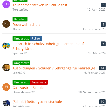
Teilnehmer stecken in Schule fest
2
TorstenNey
12. April 2025
Behoben
Feuerwehrschule
4
Klotze
15. Februar 2025
Umgesetzt
Polizei
Einbruch in Schule/Unbefugte Personen auf
6
Schulgelände
Sperber12
17. Mai 2024
Umgesetzt
Ausbildungen / Schulen / Lehrgänge für Fahrzeuge
14
Leon82-01
6. Februar 2023
Umgesetzt
Feuerwehr
Gas-Austritt Schule
Einsatzleitung22
19. September 2021
[Schule] Rettungsdienstschule
10
KeineAhnung
27. Februar 2021