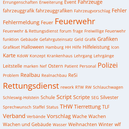
Fahrzeuge
Event
Errungenschaften
Erweiterung
Fehler
fahrzeuggrafik
fahrzeuggrafiken
Fahrzeugvorschlag
Feuerwehr
Fehlermeldung
Feuer
Feuerwehr & Rettungsdienst
forum
frage
Freiwillige Feuerwehr
Grafiken
funktion
Gebäude
Gefahrguteinsatz
Geld
Grafik
Halloween
Hilfeleistung
Grafikset
Hamburg
HH
Hilfe
Icon
Karte
KdoW
Konzept
Krankenhaus
Lehrgang
Lehrgänge
Polizei
Leitstelle
Ostern
marken
Nef
Patient
Personal
Realbau
ReSi
Problem
Realnachbau
Rettungsdienst
rework
RTW
RW
Schlauchwagen
Script
Scripte
Schule
Silvester
Schleswig-Holstein
SEG
THW
Tierrettung
TLF
Sprechwunsch
Staffel
Status
Verband
Vorschlag
Wache
Wachen
Verbände
Wachen und Gebäude
Weihnachten
Winter
wlf
Wasser