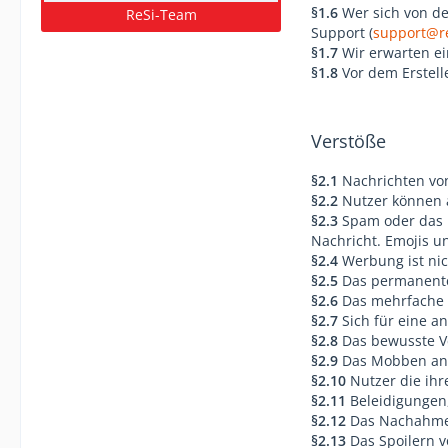
§1.6
Wer sich von de
Support (
support@re
§1.7
Wir erwarten ei
§1.8
Vor dem Erstell
Verstöße
§2.1
Nachrichten von
§2.2
Nutzer können 
§2.3
Spam oder das m
Nachricht. Emojis u
§2.4
Werbung ist nich
§2.5
Das permanente 
§2.6
Das mehrfache F
§2.7
Sich für eine an
§2.8
Das bewusste Ve
§2.9
Das Mobben ande
§2.10
Nutzer die ihr
§2.11
Beleidigungen,
§2.12
Das Nachahmen
§2.13
Das Spoilern v