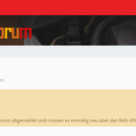
en
Forum abgemeldet und müssen es einmalig neu über den ReSi öff