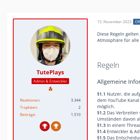
15. November 2023
Off
Diese Regeln gelten
Atmosphäre für alle 
Regeln
TutePlays
Allgemeine Inf
Admin & Entwickler
§1.1
Nutzer, die au
dem YouTube Kanal T
Reaktionen
3.344
möglich.
Trophäen
2
§1.2
Das Verbreiten 
Beiträge
1.510
Umständen davon a
§1.3
In einem Threa
§1.4
Entwickler & Ad
§1.5
Das Entscheidung