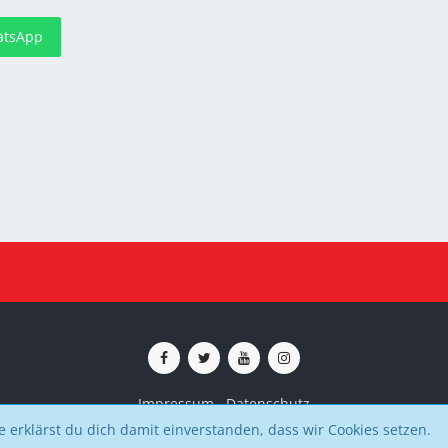
tsApp
Impressum
Datenschutz
Community-Software:
WoltLab Suite™
 erklärst du dich damit einverstanden, dass wir Cookies setzen.