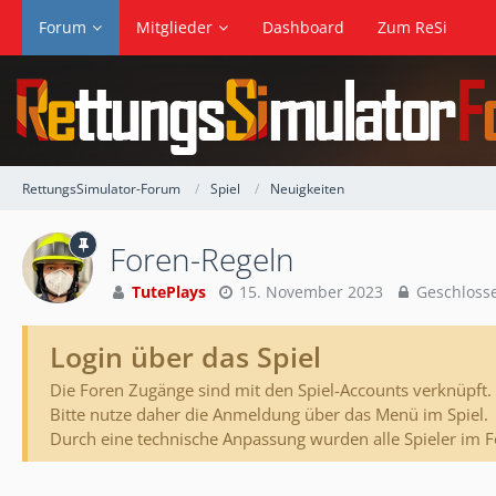
Forum
Mitglieder
Dashboard
Zum ReSi
RettungsSimulator-Forum
Spiel
Neuigkeiten
Foren-Regeln
TutePlays
15. November 2023
Geschloss
Login über das Spiel
Die Foren Zugänge sind mit den Spiel-Accounts verknüpft.
Bitte nutze daher die Anmeldung über das Menü im Spiel.
Durch eine technische Anpassung wurden alle Spieler im 