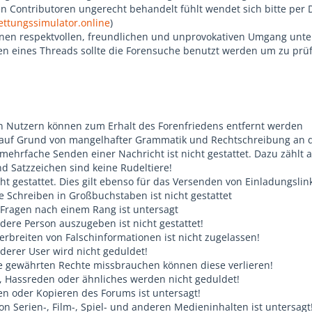
n Contributoren ungerecht behandelt fühlt wendet sich bitte per 
ttungssimulator.online
)
nen respektvollen, freundlichen und unprovokativen Umgang unt
en eines Threads sollte die Forensuche benutzt werden um zu prüfe
 Nutzern können zum Erhalt des Forenfriedens entfernt werden
auf Grund von mangelhafter Grammatik und Rechtschreibung an d
ehrfache Senden einer Nachricht ist nicht gestattet. Dazu zählt 
nd Satzzeichen sind keine Rudeltiere!
t gestattet. Dies gilt ebenso für das Versenden von Einladungslin
Schreiben in Großbuchstaben ist nicht gestattet
ragen nach einem Rang ist untersagt
dere Person auszugeben ist nicht gestattet!
rbreiten von Falschinformationen ist nicht zugelassen!
rer User wird nicht geduldet!
e gewährten Rechte missbrauchen können diese verlieren!
 Hassreden oder ähnliches werden nicht geduldet!
 oder Kopieren des Forums ist untersagt!
on Serien-, Film-, Spiel- und anderen Medieninhalten ist untersagt