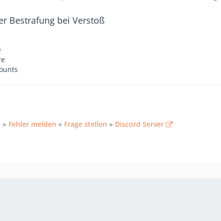
er Bestrafung bei Verstoß
e
re
ounts
n
»
Fehler melden
»
Frage stellen
»
Discord Server