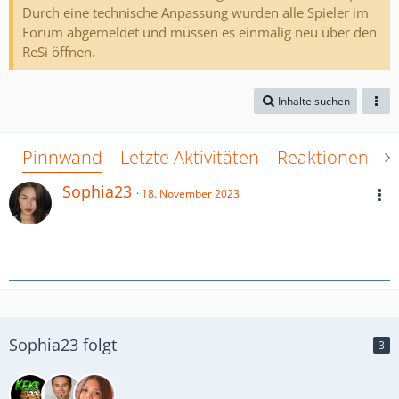
Durch eine technische Anpassung wurden alle Spieler im
Forum abgemeldet und müssen es einmalig neu über den
ReSi öffnen.
Inhalte suchen
Pinnwand
Letzte Aktivitäten
Reaktionen
Ü
Sophia23
18. November 2023
Sophia23 folgt
3