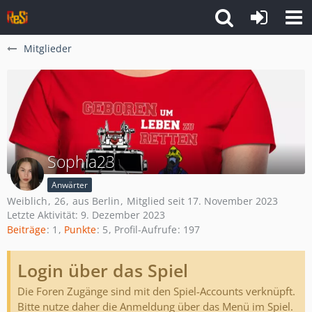
Mitglieder
Sophia23
Anwärter
Weiblich
26
aus Berlin
Mitglied seit 17. November 2023
Letzte Aktivität:
9. Dezember 2023
Beiträge
1
Punkte
5
Profil-Aufrufe
197
Login über das Spiel
Die Foren Zugänge sind mit den Spiel-Accounts verknüpft.
Bitte nutze daher die Anmeldung über das Menü im Spiel.