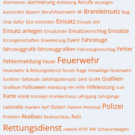
alarmierung
Anrufe
Alarmieren
Anleitung
anzeigen
Brandeinsatz
Ausrücken
Bayern
Berufsfeuerwehr
BF
Bug
Einsatz
chat
dafür
DLK
einheiten
Einsatz alle
Einsatz anlegen
Einsätze
Einsatzvorschlag
Einsatzliste
Fahrzeuge
Event
Errungenschaften
Erweiterung
Fehler
fahrzeuggrafik
fahrzeuggrafiken
Fahrzeugvorschlag
Feuerwehr
Fehlermeldung
Feuer
Feuerwehr & Rettungsdienst
forum
frage
Freiwillige Feuerwehr
Grafiken
funktion
Gebäude
Gefahrguteinsatz
Geld
Grafik
Halloween
Hilfeleistung
Grafikset
Hamburg
HH
Hilfe
Icon
Karte
KdoW
Konzept
Krankenhaus
Lehrgang
Lehrgänge
Polizei
Leitstelle
Ostern
marken
Nef
Patient
Personal
Realbau
ReSi
Problem
Realnachbau
Rettungsdienst
rework
RTW
RW
Schlauchwagen