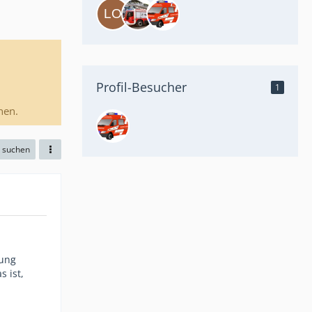
Profil-Besucher
1
nen.
e suchen
nung
s ist,