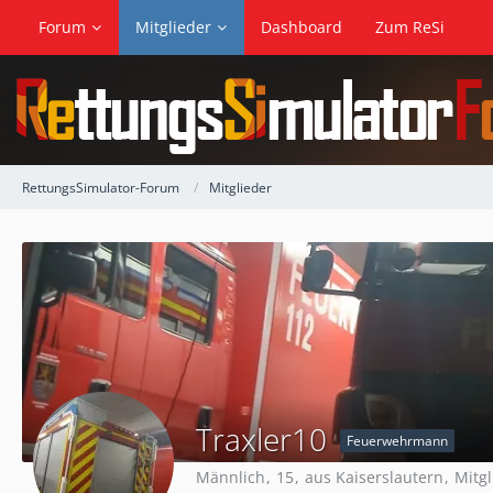
Forum
Mitglieder
Dashboard
Zum ReSi
RettungsSimulator-Forum
Mitglieder
Traxler10
Feuerwehrmann
Männlich
15
aus Kaiserslautern
Mitgl