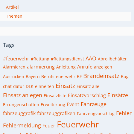
Artikel
Themen
Tags
AAO
#feuerwehr
#Rettung
#Rettungsdienst
Abrollbehälter
alarmierung
Anrufe
Alarmieren
Anleitung
anzeigen
Brandeinsatz
Ausrücken
Bayern
Berufsfeuerwehr
BF
Bug
Einsatz
chat
dafür
DLK
einheiten
Einsatz alle
Einsatz anlegen
Einsätze
Einsatzvorschlag
Einsatzliste
Fahrzeuge
Event
Errungenschaften
Erweiterung
Fehler
fahrzeuggrafik
fahrzeuggrafiken
Fahrzeugvorschlag
Feuerwehr
Fehlermeldung
Feuer