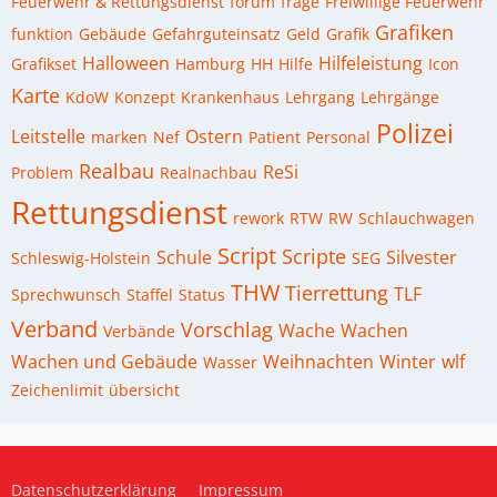
Feuerwehr & Rettungsdienst
forum
frage
Freiwillige Feuerwehr
Grafiken
funktion
Gebäude
Gefahrguteinsatz
Geld
Grafik
Halloween
Hilfeleistung
Grafikset
Hamburg
HH
Hilfe
Icon
Karte
KdoW
Konzept
Krankenhaus
Lehrgang
Lehrgänge
Polizei
Leitstelle
Ostern
marken
Nef
Patient
Personal
Realbau
ReSi
Problem
Realnachbau
Rettungsdienst
rework
RTW
RW
Schlauchwagen
Script
Scripte
Schule
Silvester
Schleswig-Holstein
SEG
THW
Tierrettung
TLF
Sprechwunsch
Staffel
Status
Verband
Vorschlag
Wache
Wachen
Verbände
Wachen und Gebäude
Weihnachten
Winter
wlf
Wasser
Zeichenlimit
übersicht
Datenschutzerklärung
Impressum