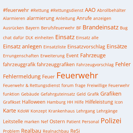
AAO
#feuerwehr
#Rettung
#Rettungsdienst
Abrollbehälter
alarmierung
Anrufe
Alarmieren
Anleitung
anzeigen
Brandeinsatz
Ausrücken
Bayern
Berufsfeuerwehr
BF
Bug
Einsatz
chat
dafür
DLK
einheiten
Einsatz alle
Einsatz anlegen
Einsätze
Einsatzvorschlag
Einsatzliste
Fahrzeuge
Event
Errungenschaften
Erweiterung
Fehler
fahrzeuggrafik
fahrzeuggrafiken
Fahrzeugvorschlag
Feuerwehr
Fehlermeldung
Feuer
Feuerwehr & Rettungsdienst
forum
frage
Freiwillige Feuerwehr
Grafiken
funktion
Gebäude
Gefahrguteinsatz
Geld
Grafik
Halloween
Hilfeleistung
Grafikset
Hamburg
HH
Hilfe
Icon
Karte
KdoW
Konzept
Krankenhaus
Lehrgang
Lehrgänge
Polizei
Leitstelle
Ostern
marken
Nef
Patient
Personal
Realbau
ReSi
Problem
Realnachbau