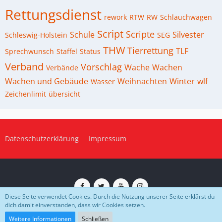
Rettungsdienst
rework
RTW
RW
Schlauchwagen
Script
Scripte
Schule
Silvester
Schleswig-Holstein
SEG
THW
Tierrettung
TLF
Sprechwunsch
Staffel
Status
Verband
Vorschlag
Wache
Wachen
Verbände
Wachen und Gebäude
Weihnachten
Winter
wlf
Wasser
Zeichenlimit
übersicht
Datenschutzerklärung
Impressum
Diese Seite verwendet Cookies. Durch die Nutzung unserer Seite erklärst du
dich damit einverstanden, dass wir Cookies setzen.
Impressum
Datenschutz
Community-Software:
WoltLab Suite™
Weitere Informationen
Schließen