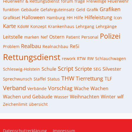
Feuerwehr & Rettungsdienst
forum
frage
Freiwillige Feuerwehr
Grafiken
funktion
Gebäude
Gefahrguteinsatz
Geld
Grafik
Halloween
Hilfeleistung
Grafikset
Hamburg
HH
Hilfe
Icon
Karte
KdoW
Konzept
Krankenhaus
Lehrgang
Lehrgänge
Polizei
Leitstelle
Ostern
marken
Nef
Patient
Personal
Realbau
ReSi
Problem
Realnachbau
Rettungsdienst
rework
RTW
RW
Schlauchwagen
Script
Scripte
Schule
Silvester
Schleswig-Holstein
SEG
THW
Tierrettung
TLF
Sprechwunsch
Staffel
Status
Verband
Vorschlag
Wache
Wachen
Verbände
Wachen und Gebäude
Weihnachten
Winter
wlf
Wasser
Zeichenlimit
übersicht
Datenschutzerklärung
Impressum