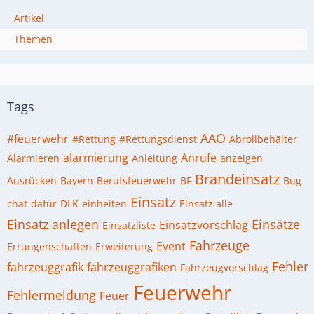
Artikel
Themen
Tags
AAO
#feuerwehr
#Rettung
#Rettungsdienst
Abrollbehälter
alarmierung
Anrufe
Alarmieren
Anleitung
anzeigen
Brandeinsatz
Ausrücken
Bayern
Berufsfeuerwehr
BF
Bug
Einsatz
chat
dafür
DLK
einheiten
Einsatz alle
Einsatz anlegen
Einsätze
Einsatzvorschlag
Einsatzliste
Fahrzeuge
Event
Errungenschaften
Erweiterung
Fehler
fahrzeuggrafik
fahrzeuggrafiken
Fahrzeugvorschlag
Feuerwehr
Fehlermeldung
Feuer