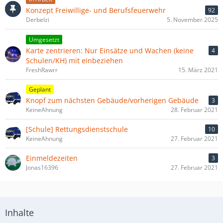
Konzept Freiwillige- und Berufsfeuerwehr
92
Derbelzi
5. November 2025
Umgesetzt
Karte zentrieren: Nur Einsätze und Wachen (keine
4
Schulen/KH) mit einbeziehen
FreshRawrr
15. März 2021
Geplant
Knopf zum nächsten Gebäude/vorherigen Gebäude
3
KeineAhnung
28. Februar 2021
[Schule] Rettungsdienstschule
10
KeineAhnung
27. Februar 2021
Einmeldezeiten
3
Jonas16396
27. Februar 2021
Inhalte