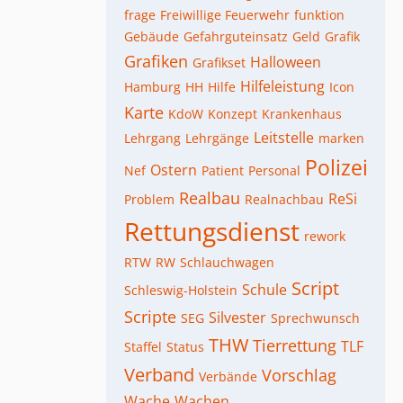
frage
Freiwillige Feuerwehr
funktion
Gebäude
Gefahrguteinsatz
Geld
Grafik
Grafiken
Halloween
Grafikset
Hilfeleistung
Hamburg
HH
Hilfe
Icon
Karte
KdoW
Konzept
Krankenhaus
Leitstelle
Lehrgang
Lehrgänge
marken
Polizei
Ostern
Nef
Patient
Personal
Realbau
ReSi
Problem
Realnachbau
Rettungsdienst
rework
RTW
RW
Schlauchwagen
Script
Schule
Schleswig-Holstein
Scripte
Silvester
SEG
Sprechwunsch
THW
Tierrettung
TLF
Staffel
Status
Verband
Vorschlag
Verbände
Wache
Wachen