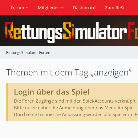
Forum
Mitglieder
Dashboard
Zum ReSi
RettungsSimulator-Forum
Themen mit dem Tag „anzeigen“
Login über das Spiel
Die Foren Zugänge sind mit den Spiel-Accounts verknüpft.
Bitte nutze daher die Anmeldung über das Menü im Spiel.
Durch eine technische Anpassung wurden alle Spieler im 