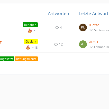
Antworten
Letzte Antwort
Klotze
Behoben
4
12. Septembe
1
en
at301
Geplant
12
12. Februar 2
18
mgesetzt
Rettungsdienst