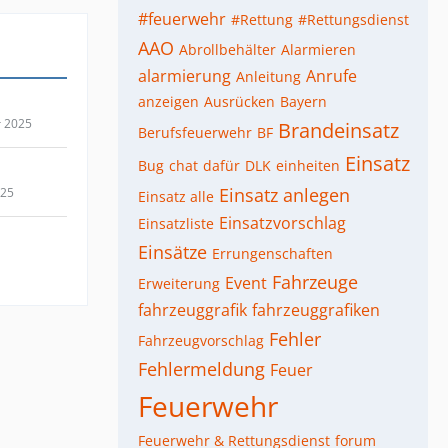
#feuerwehr
#Rettung
#Rettungsdienst
AAO
Abrollbehälter
Alarmieren
alarmierung
Anrufe
Anleitung
anzeigen
Ausrücken
Bayern
r 2025
Brandeinsatz
Berufsfeuerwehr
BF
Einsatz
Bug
chat
dafür
DLK
einheiten
Einsatz anlegen
025
Einsatz alle
Einsatzvorschlag
Einsatzliste
Einsätze
Errungenschaften
Fahrzeuge
Event
Erweiterung
fahrzeuggrafik
fahrzeuggrafiken
Fehler
Fahrzeugvorschlag
Fehlermeldung
Feuer
Feuerwehr
Feuerwehr & Rettungsdienst
forum