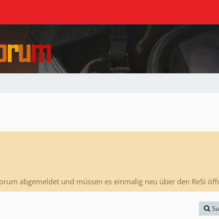
Forum abgemeldet und müssen es einmalig neu über den ReSi öff
Su