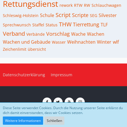
Rettungsdienst
rework
RTW
RW
Schlauchwagen
Script
Scripte
Schule
Silvester
Schleswig-Holstein
SEG
THW
Tierrettung
TLF
Sprechwunsch
Staffel
Status
Verband
Vorschlag
Wache
Wachen
Verbände
Wachen und Gebäude
Weihnachten
Winter
wlf
Wasser
Zeichenlimit
übersicht
Datenschutzerklärung
Impressum
Diese Seite verwendet Cookies. Durch die Nutzung unserer Seite erklärst du
dich damit einverstanden, dass wir Cookies setzen.
Impressum
Datenschutz
Community-Software:
WoltLab Suite™
Weitere Informationen
Schließen