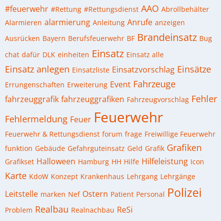
AAO
#feuerwehr
#Rettung
#Rettungsdienst
Abrollbehälter
alarmierung
Anrufe
Alarmieren
Anleitung
anzeigen
Brandeinsatz
Ausrücken
Bayern
Berufsfeuerwehr
BF
Bug
Einsatz
chat
dafür
DLK
einheiten
Einsatz alle
Einsatz anlegen
Einsätze
Einsatzvorschlag
Einsatzliste
Fahrzeuge
Event
Errungenschaften
Erweiterung
Fehler
fahrzeuggrafik
fahrzeuggrafiken
Fahrzeugvorschlag
Feuerwehr
Fehlermeldung
Feuer
Feuerwehr & Rettungsdienst
forum
frage
Freiwillige Feuerwehr
Grafiken
funktion
Gebäude
Gefahrguteinsatz
Geld
Grafik
Halloween
Hilfeleistung
Grafikset
Hamburg
HH
Hilfe
Icon
Karte
KdoW
Konzept
Krankenhaus
Lehrgang
Lehrgänge
Polizei
Leitstelle
Ostern
marken
Nef
Patient
Personal
Realbau
ReSi
Problem
Realnachbau