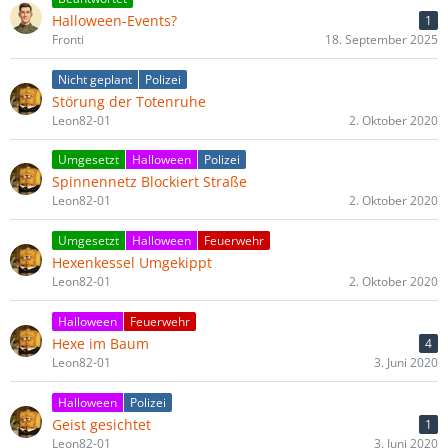
Halloween-Events?
1
Fronti
18. September 2025
Nicht geplant
Polizei
Störung der Totenruhe
Leon82-01
2. Oktober 2020
Umgesetzt
Halloween
Polizei
Spinnennetz Blockiert Straße
Leon82-01
2. Oktober 2020
Umgesetzt
Halloween
Feuerwehr
Hexenkessel Umgekippt
Leon82-01
2. Oktober 2020
Halloween
Feuerwehr
Hexe im Baum
4
Leon82-01
3. Juni 2020
Halloween
Polizei
Geist gesichtet
1
Leon82-01
3. Juni 2020