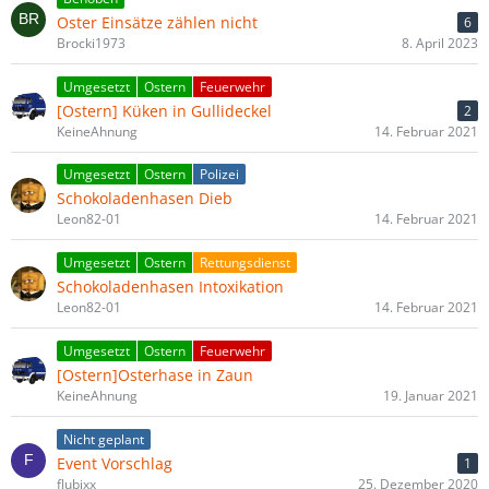
Oster Einsätze zählen nicht
6
Brocki1973
8. April 2023
Umgesetzt
Ostern
Feuerwehr
[Ostern] Küken in Gullideckel
2
KeineAhnung
14. Februar 2021
Umgesetzt
Ostern
Polizei
Schokoladenhasen Dieb
Leon82-01
14. Februar 2021
Umgesetzt
Ostern
Rettungsdienst
Schokoladenhasen Intoxikation
Leon82-01
14. Februar 2021
Umgesetzt
Ostern
Feuerwehr
[Ostern]Osterhase in Zaun
KeineAhnung
19. Januar 2021
Nicht geplant
Event Vorschlag
1
flubixx
25. Dezember 2020