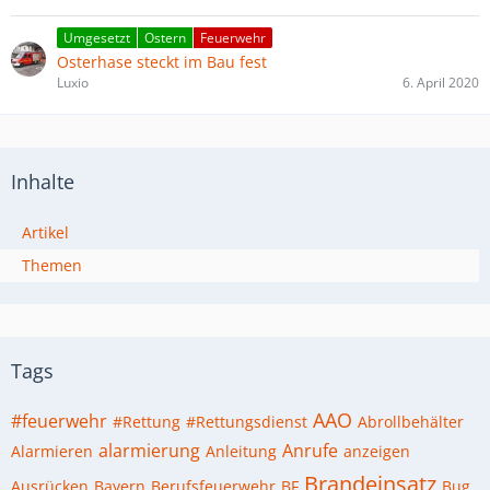
Umgesetzt
Ostern
Feuerwehr
Osterhase steckt im Bau fest
Luxio
6. April 2020
Inhalte
Artikel
Themen
Tags
AAO
#feuerwehr
#Rettung
#Rettungsdienst
Abrollbehälter
alarmierung
Anrufe
Alarmieren
Anleitung
anzeigen
Brandeinsatz
Ausrücken
Bayern
Berufsfeuerwehr
BF
Bug