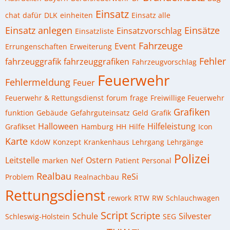
Einsatz
chat
dafür
DLK
einheiten
Einsatz alle
Einsatz anlegen
Einsätze
Einsatzvorschlag
Einsatzliste
Fahrzeuge
Event
Errungenschaften
Erweiterung
Fehler
fahrzeuggrafik
fahrzeuggrafiken
Fahrzeugvorschlag
Feuerwehr
Fehlermeldung
Feuer
Feuerwehr & Rettungsdienst
forum
frage
Freiwillige Feuerwehr
Grafiken
funktion
Gebäude
Gefahrguteinsatz
Geld
Grafik
Halloween
Hilfeleistung
Grafikset
Hamburg
HH
Hilfe
Icon
Karte
KdoW
Konzept
Krankenhaus
Lehrgang
Lehrgänge
Polizei
Leitstelle
Ostern
marken
Nef
Patient
Personal
Realbau
ReSi
Problem
Realnachbau
Rettungsdienst
rework
RTW
RW
Schlauchwagen
Script
Scripte
Schule
Silvester
Schleswig-Holstein
SEG