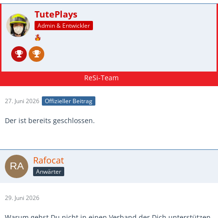
TutePlays
Admin & Entwickler
27. Juni 2026
Offizieller Beitrag
Der ist bereits geschlossen.
Rafocat
Anwärter
29. Juni 2026
Warum gehst Du nicht in einen Verband der Dich unterstützen