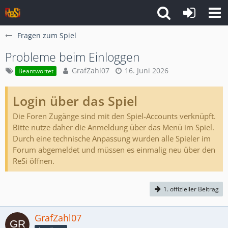
Fragen zum Spiel
Probleme beim Einloggen
GrafZahl07
16. Juni 2026
Beantwortet
Login über das Spiel
Die Foren Zugänge sind mit den Spiel-Accounts verknüpft.
Bitte nutze daher die Anmeldung über das Menü im Spiel.
Durch eine technische Anpassung wurden alle Spieler im
Forum abgemeldet und müssen es einmalig neu über den
ReSi öffnen.
1. offizieller Beitrag
GrafZahl07