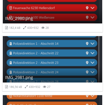
IMG_2980.png
182,4 kB
430×932
28
IMG_2981.png
186,56 kB
430×932
27