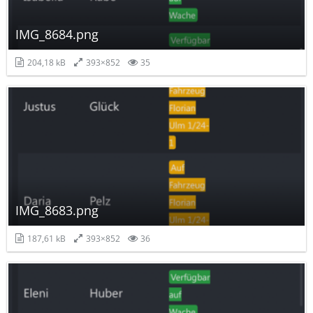
IMG_8684.png
204,18 kB
393×852
35
IMG_8683.png
187,61 kB
393×852
36