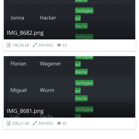
IMG_8682.png
198,56 kB
393×852
33
IMG_8681.png
208,21 kB
393×852
35