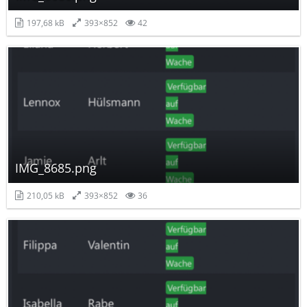
197,68 kB
393×852
42
IMG_8685.png
210,05 kB
393×852
36