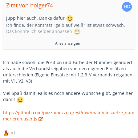
Zitat von holger74
jupp hier auch. Danke dafür
Ich finde, der Kontrast "gelb auf weiß" ist etwas schwach.
Das konnte ich selber anpassen
Alles anzeigen
@peesoBerlin: kannst Du die Position der Nummerierung
etwas schieben, die überlappt mit dem "Freigegeben"-Icon
und ist dadurch schlecht lesbar
Ich habe sowohl die Position und Farbe der Nummer geändert,
als auch die Verbandsfreigaben von den eigenen Einsätzen
unterschieden (Eigene Einsätze mit 1,2,3 // Verbandsfreigaben
mit V1, V2, V3)
Viel Spaß damit! Falls es noch andere Wünsche gibt, gerne her
damit
https://github.com/pxzzo/pezzoo_resi/raw/main/einsaetze_num
merieren.user.js
1