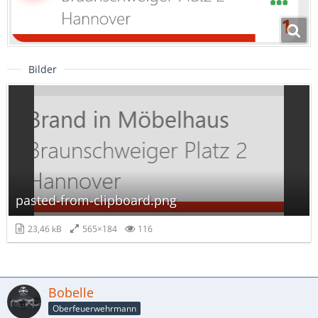
Bilder
pasted-from-clipboard.png
23,46 kB
565×184
116
Bobelle
Oberfeuerwehrmann