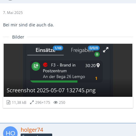
7. Mai 2025
Bei mir sind die auch da.
Bilder
Screenshot 2025-05-07 132745.png
11,38 kB
296×175
250
holger74