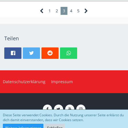
1
2
3
4
5
Teilen
Datenschutzerklärung
Impressum
Diese Seite verwendet Cookies. Durch die Nutzung unserer Seite erklärst du
dich damit einverstanden, dass wir Cookies setzen.
Impressum
Datenschutz
Community-Software:
WoltLab Suite™
Weitere Informationen
Schließen