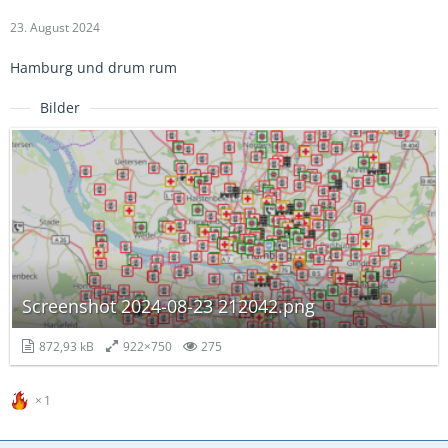
23. August 2024
Hamburg und drum rum
Bilder
Screenshot 2024-08-23 212042.png
872,93 kB
922×750
275
1