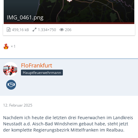
IMG_0461.png
459,16 kB
1.334×750
206
1
FloFrankfurt
Hauptfeuerwehrmann
12. Februar 2025
Nachdem ich heute die letzten drei Feuerwachen im Landkreis
Neustadt a.d. Aisch-Bad Windsheim gebaut habe, steht jetzt
der komplette Regierungsbezirk Mittelfranken im Realbau.