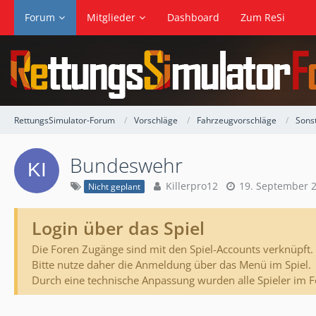
Forum
Mitglieder
Dashboard
Zum ReSi
RettungsSimulator-Forum
Vorschläge
Fahrzeugvorschläge
Sons
Bundeswehr
Killerpro12
19. September 
Nicht geplant
Login über das Spiel
Die Foren Zugänge sind mit den Spiel-Accounts verknüpft.
Bitte nutze daher die Anmeldung über das Menü im Spiel.
Durch eine technische Anpassung wurden alle Spieler im 