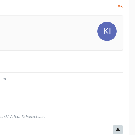
#6
fen.
stand." Arthur Schopenhauer