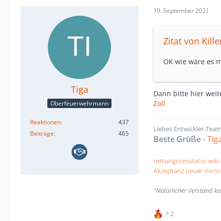
19. September 2021
Zitat von Kill
OK wie wäre es m
Tiga
Dann bitte hier weite
Zoll
Oberfeuerwehrmann
Reaktionen
437
Liebes Entwickler-Team
Beiträge
465
Beste Grüße -
Tig
rettungssimulator wiki
Akzeptanz neuer Vorsc
"Natürlicher Verstand ka
2