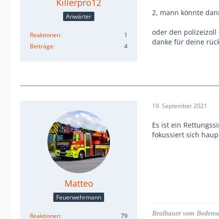
Killerpro12
2, mann könnte dan
Anwärter
oder den polizeizol
Reaktionen
1
danke für deine rüc
Beiträge
4
19. September 2021
Es ist ein Rettungs
fokussiert sich haup
Matteo
Feuerwehrmann
Realbauer vom Bodens
Reaktionen
79