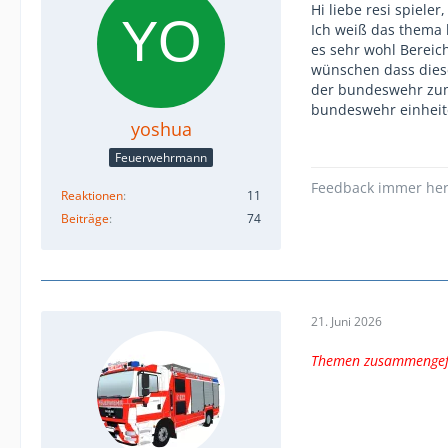
Hi liebe resi spieler,
Ich weiß das thema 
es sehr wohl Bereic
wünschen dass diese
der bundeswehr zum 
bundeswehr einheit
yoshua
Feuerwehrmann
Feedback immer he
Reaktionen
11
Beiträge
74
21. Juni 2026
Themen zusammengef