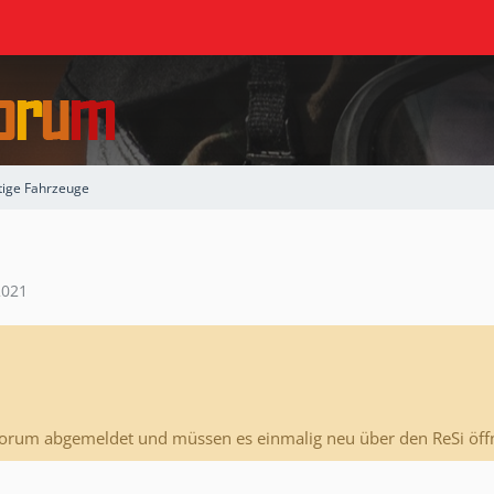
tige Fahrzeuge
2021
Forum abgemeldet und müssen es einmalig neu über den ReSi öff