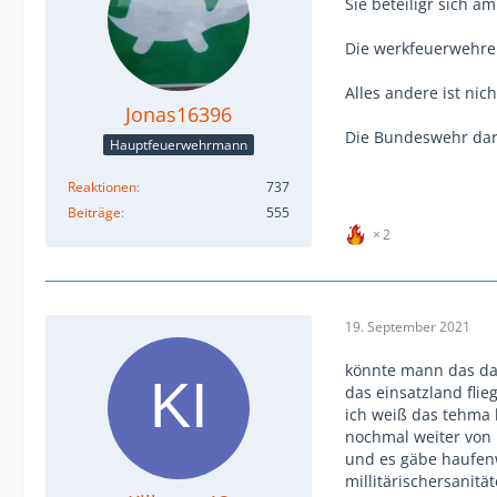
Sie beteiligr sich a
Die werkfeuerwehre
Alles andere ist nic
Jonas16396
Die Bundeswehr darf
Hauptfeuerwehrmann
Reaktionen
737
Beiträge
555
2
19. September 2021
könnte mann das da
das einsatzland flie
ich weiß das tehma 
nochmal weiter von 
und es gäbe haufen
millitärischersanit