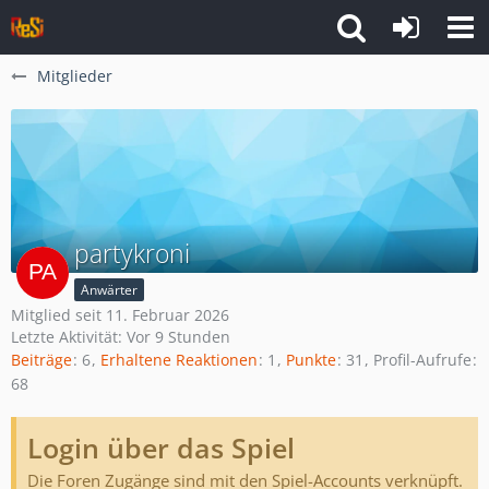
Mitglieder
partykroni
Anwärter
Mitglied seit 11. Februar 2026
Letzte Aktivität:
Vor 9 Stunden
Beiträge
6
Erhaltene Reaktionen
1
Punkte
31
Profil-Aufrufe
68
Login über das Spiel
Die Foren Zugänge sind mit den Spiel-Accounts verknüpft.