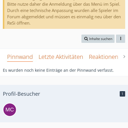
Bitte nutze daher die Anmeldung über das Menü im Spiel.
Durch eine technische Anpassung wurden alle Spieler im
Forum abgemeldet und müssen es einmalig neu über den
ReSi öffnen.
Inhalte suchen
Pinnwand
Letzte Aktivitäten
Reaktionen
Ü
Es wurden noch keine Einträge an der Pinnwand verfasst.
Profil-Besucher
1