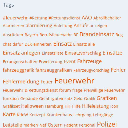
Tags
AAO
#feuerwehr
#Rettung
#Rettungsdienst
Abrollbehälter
alarmierung
Anrufe
Alarmieren
Anleitung
anzeigen
Brandeinsatz
Ausrücken
Bayern
Berufsfeuerwehr
BF
Bug
Einsatz
chat
dafür
DLK
einheiten
Einsatz alle
Einsatz anlegen
Einsätze
Einsatzvorschlag
Einsatzliste
Fahrzeuge
Event
Errungenschaften
Erweiterung
Fehler
fahrzeuggrafik
fahrzeuggrafiken
Fahrzeugvorschlag
Feuerwehr
Fehlermeldung
Feuer
Feuerwehr & Rettungsdienst
forum
frage
Freiwillige Feuerwehr
Grafiken
funktion
Gebäude
Gefahrguteinsatz
Geld
Grafik
Halloween
Hilfeleistung
Grafikset
Hamburg
HH
Hilfe
Icon
Karte
KdoW
Konzept
Krankenhaus
Lehrgang
Lehrgänge
Polizei
Leitstelle
Ostern
marken
Nef
Patient
Personal