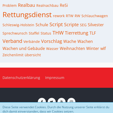
Realbau
ReSi
Problem
Realnachbau
Rettungsdienst
rework
RTW
RW
Schlauchwagen
Script
Scripte
Schule
Silvester
Schleswig-Holstein
SEG
THW
Tierrettung
TLF
Sprechwunsch
Staffel
Status
Verband
Vorschlag
Wache
Wachen
Verbände
Wachen und Gebäude
Weihnachten
Winter
wlf
Wasser
Zeichenlimit
übersicht
Datenschutzerklärung
Impressum
Diese Seite verwendet Cookies. Durch die Nutzung unserer Seite erklärst du
dich damit einverstanden, dass wir Cookies setzen.