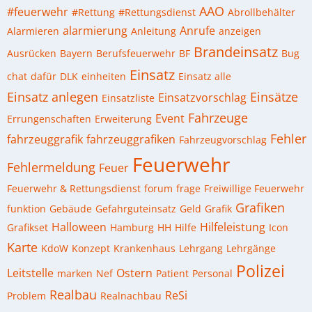
AAO
#feuerwehr
#Rettung
#Rettungsdienst
Abrollbehälter
alarmierung
Anrufe
Alarmieren
Anleitung
anzeigen
Brandeinsatz
Ausrücken
Bayern
Berufsfeuerwehr
BF
Bug
Einsatz
chat
dafür
DLK
einheiten
Einsatz alle
Einsatz anlegen
Einsätze
Einsatzvorschlag
Einsatzliste
Fahrzeuge
Event
Errungenschaften
Erweiterung
Fehler
fahrzeuggrafik
fahrzeuggrafiken
Fahrzeugvorschlag
Feuerwehr
Fehlermeldung
Feuer
Feuerwehr & Rettungsdienst
forum
frage
Freiwillige Feuerwehr
Grafiken
funktion
Gebäude
Gefahrguteinsatz
Geld
Grafik
Halloween
Hilfeleistung
Grafikset
Hamburg
HH
Hilfe
Icon
Karte
KdoW
Konzept
Krankenhaus
Lehrgang
Lehrgänge
Polizei
Leitstelle
Ostern
marken
Nef
Patient
Personal
Realbau
ReSi
Problem
Realnachbau