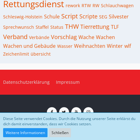
Rettungsdienst
rework
RTW
RW
Schlauchwagen
Script
Scripte
Schule
Silvester
Schleswig-Holstein
SEG
THW
Tierrettung
TLF
Sprechwunsch
Staffel
Status
Verband
Vorschlag
Wache
Wachen
Verbände
Wachen und Gebäude
Weihnachten
Winter
wlf
Wasser
Zeichenlimit
übersicht
Datenschutzerklärung
Impressum
Diese Seite verwendet Cookies. Durch die Nutzung unserer Seite erklärst du
dich damit einverstanden, dass wir Cookies setzen.
Impressum
Datenschutz
Community-Software:
WoltLab Suite™
Weitere Informationen
Schließen